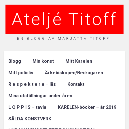
Ateljé Titoff
EN BLOGG AV MARJATTA TITOFF.
Blogg
Min konst
Mitt Karelen
Mitt polisliv
Ärkebiskopen/Bedragaren
R e s p e k t e r a – läs
Kontakt
Mina utställningar under åren…
L O P P I S – tavla
KARELEN-böcker – år 2019
SÅLDA KONSTVERK