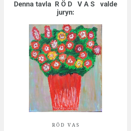
Denna tavla
R Ö D V A S
valde
juryn:
R Ö D V A S