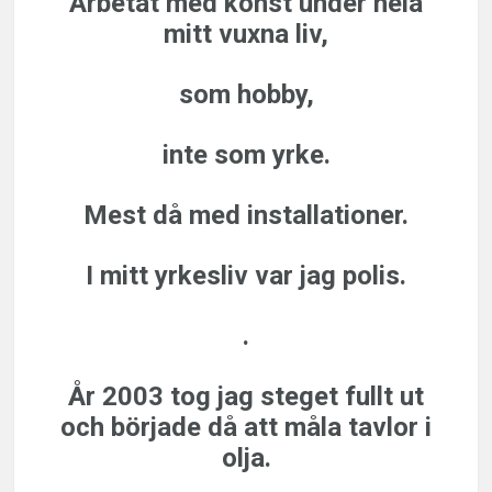
Arbetat med
konst
under hela
mitt vuxna liv,
som hobby,
inte som yrke.
Mest då med installationer.
I mitt yrkesliv var jag
polis.
.
År 2003
tog jag steget fullt ut
och började då att måla
tavlor i
olja.