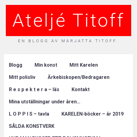
Ateljé Titoff
EN BLOGG AV MARJATTA TITOFF.
Blogg
Min konst
Mitt Karelen
Mitt polisliv
Ärkebiskopen/Bedragaren
R e s p e k t e r a – läs
Kontakt
Mina utställningar under åren…
L O P P I S – tavla
KARELEN-böcker – år 2019
SÅLDA KONSTVERK