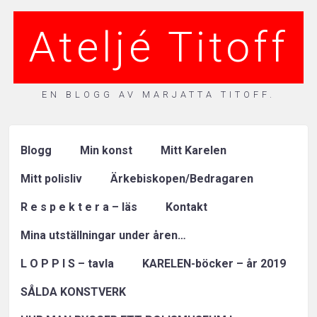
Ateljé Titoff
EN BLOGG AV MARJATTA TITOFF.
Blogg
Min konst
Mitt Karelen
Mitt polisliv
Ärkebiskopen/Bedragaren
R e s p e k t e r a – läs
Kontakt
Mina utställningar under åren…
L O P P I S – tavla
KARELEN-böcker – år 2019
SÅLDA KONSTVERK