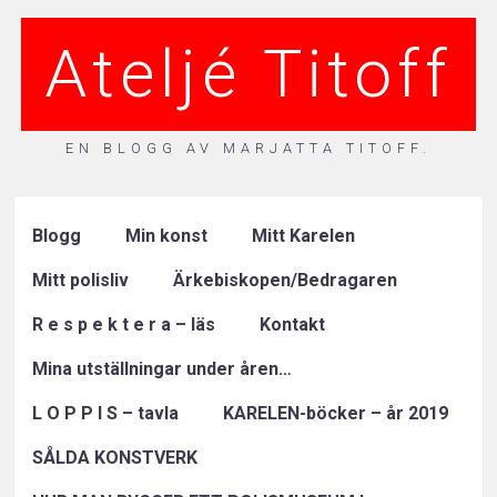
Ateljé Titoff
EN BLOGG AV MARJATTA TITOFF.
Blogg
Min konst
Mitt Karelen
Mitt polisliv
Ärkebiskopen/Bedragaren
R e s p e k t e r a – läs
Kontakt
Mina utställningar under åren…
L O P P I S – tavla
KARELEN-böcker – år 2019
SÅLDA KONSTVERK