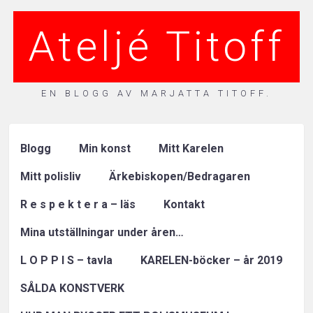
Ateljé Titoff
EN BLOGG AV MARJATTA TITOFF.
Blogg
Min konst
Mitt Karelen
Mitt polisliv
Ärkebiskopen/Bedragaren
R e s p e k t e r a – läs
Kontakt
Mina utställningar under åren…
L O P P I S – tavla
KARELEN-böcker – år 2019
SÅLDA KONSTVERK