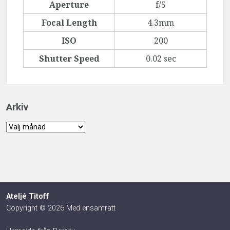
Aperture
f/5
Focal Length
4.3mm
ISO
200
Shutter Speed
0.02 sec
Arkiv
Arkiv
Ateljé Titoff
Copyright © 2026 Med ensamrätt