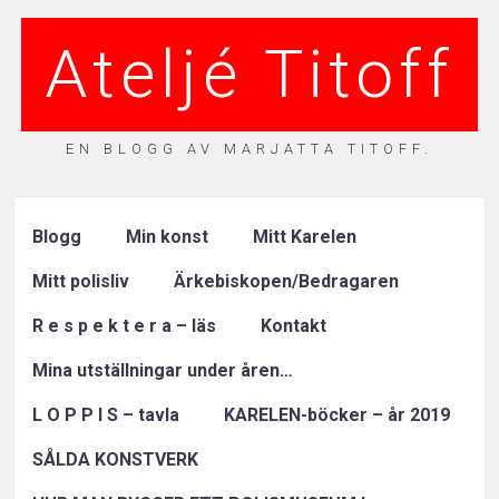
Ateljé Titoff
EN BLOGG AV MARJATTA TITOFF.
Blogg
Min konst
Mitt Karelen
Mitt polisliv
Ärkebiskopen/Bedragaren
R e s p e k t e r a – läs
Kontakt
Mina utställningar under åren…
L O P P I S – tavla
KARELEN-böcker – år 2019
SÅLDA KONSTVERK