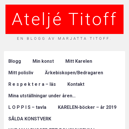
Ateljé Titoff
EN BLOGG AV MARJATTA TITOFF.
Blogg
Min konst
Mitt Karelen
Mitt polisliv
Ärkebiskopen/Bedragaren
R e s p e k t e r a – läs
Kontakt
Mina utställningar under åren…
L O P P I S – tavla
KARELEN-böcker – år 2019
SÅLDA KONSTVERK