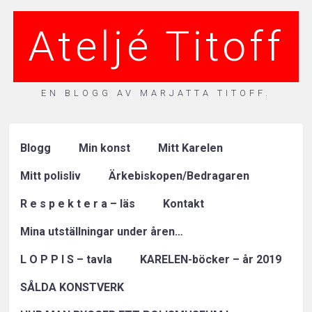
Ateljé Titoff
EN BLOGG AV MARJATTA TITOFF.
Blogg
Min konst
Mitt Karelen
Mitt polisliv
Ärkebiskopen/Bedragaren
R e s p e k t e r a – läs
Kontakt
Mina utställningar under åren…
L O P P I S – tavla
KARELEN-böcker – år 2019
SÅLDA KONSTVERK