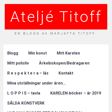
Ateljé Titoff
EN BLOGG AV MARJATTA TITOFF.
Blogg
Min konst
Mitt Karelen
Mitt polisliv
Ärkebiskopen/Bedragaren
R e s p e k t e r a – läs
Kontakt
Mina utställningar under åren…
L O P P I S – tavla
KARELEN-böcker – år 2019
SÅLDA KONSTVERK