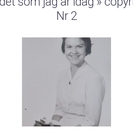
 det som jag är idag
» copyri
Nr 2