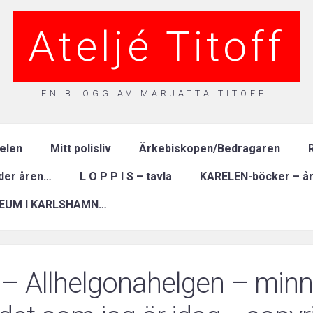
Ateljé Titoff
EN BLOGG AV MARJATTA TITOFF.
relen
Mitt polisliv
Ärkebiskopen/Bedragaren
R
nder åren…
L O P P I S – tavla
KARELEN-böcker – år
EUM I KARLSHAMN…
 – Allhelgonahelgen – min