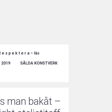
 e s p e k t e r a – läs
 2019
SÅLDA KONSTVERK
ns man bakåt –