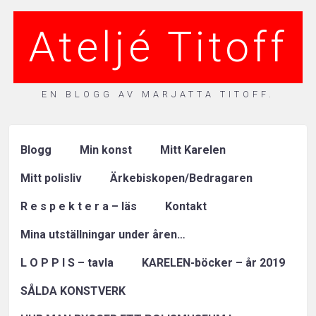
Ateljé Titoff
EN BLOGG AV MARJATTA TITOFF.
Blogg
Min konst
Mitt Karelen
Mitt polisliv
Ärkebiskopen/Bedragaren
R e s p e k t e r a – läs
Kontakt
Mina utställningar under åren…
L O P P I S – tavla
KARELEN-böcker – år 2019
SÅLDA KONSTVERK