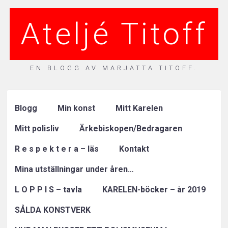
Ateljé Titoff
EN BLOGG AV MARJATTA TITOFF.
Blogg
Min konst
Mitt Karelen
Mitt polisliv
Ärkebiskopen/Bedragaren
R e s p e k t e r a – läs
Kontakt
Mina utställningar under åren…
L O P P I S – tavla
KARELEN-böcker – år 2019
SÅLDA KONSTVERK