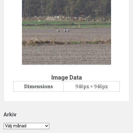
Image Data
Dimensions
946px × 946px
Arkiv
Arkiv