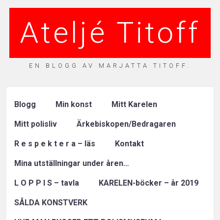
Ateljé Titoff
EN BLOGG AV MARJATTA TITOFF.
Blogg
Min konst
Mitt Karelen
Mitt polisliv
Ärkebiskopen/Bedragaren
R e s p e k t e r a – läs
Kontakt
Mina utställningar under åren…
L O P P I S – tavla
KARELEN-böcker – år 2019
SÅLDA KONSTVERK