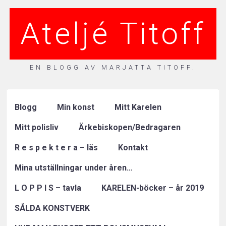
Ateljé Titoff
EN BLOGG AV MARJATTA TITOFF.
Blogg
Min konst
Mitt Karelen
Mitt polisliv
Ärkebiskopen/Bedragaren
R e s p e k t e r a – läs
Kontakt
Mina utställningar under åren…
L O P P I S – tavla
KARELEN-böcker – år 2019
SÅLDA KONSTVERK