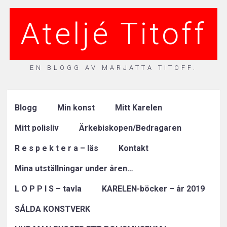
Ateljé Titoff
EN BLOGG AV MARJATTA TITOFF.
Blogg
Min konst
Mitt Karelen
Mitt polisliv
Ärkebiskopen/Bedragaren
R e s p e k t e r a – läs
Kontakt
Mina utställningar under åren…
L O P P I S – tavla
KARELEN-böcker – år 2019
SÅLDA KONSTVERK