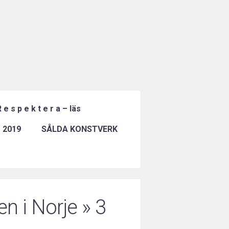
 e s p e k t e r a – läs
 2019
SÅLDA KONSTVERK
en i Norje
» 3