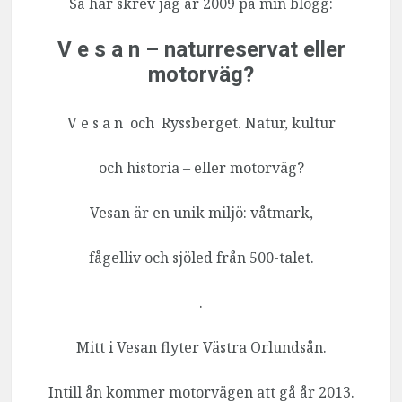
Så här skrev jag år 2009 på min blogg:
V e s a n – naturreservat eller
motorväg?
V e s a n och Ryssberget. Natur, kultur
och historia – eller motorväg?
Vesan är en unik miljö: våtmark,
fågelliv och sjöled från 500-talet.
.
Mitt i Vesan flyter Västra Orlundsån.
Intill ån kommer motorvägen att gå år 2013.