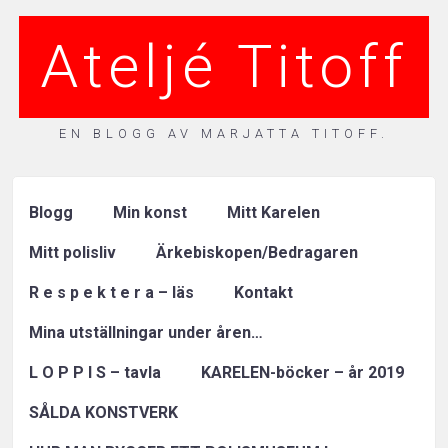
Ateljé Titoff
EN BLOGG AV MARJATTA TITOFF.
Blogg
Min konst
Mitt Karelen
Mitt polisliv
Ärkebiskopen/Bedragaren
R e s p e k t e r a – läs
Kontakt
Mina utställningar under åren…
L O P P I S – tavla
KARELEN-böcker – år 2019
SÅLDA KONSTVERK