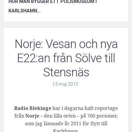
HUR MAN BYGGER ETT POLISMUSEUM I
KARLSHAMN…
Norje: Vesan och nya
E22:an från Sölve till
Stensnäs
13
maj
2015
Radio Blekinge
har i dagarna haft reportage
från
Norje
– den lilla orten – på 700 personer,
som jag lämnade år 2011 för flytt till
Karlshamn.