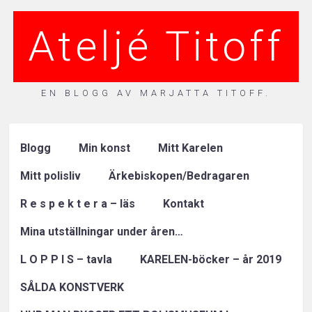
Ateljé Titoff
EN BLOGG AV MARJATTA TITOFF.
Blogg
Min konst
Mitt Karelen
Mitt polisliv
Ärkebiskopen/Bedragaren
R e s p e k t e r a – läs
Kontakt
Mina utställningar under åren…
L O P P I S – tavla
KARELEN-böcker – år 2019
SÅLDA KONSTVERK