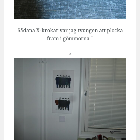
Sådana X-krokar var jag tvungen att plocka
fram i gömmorna.¨
<