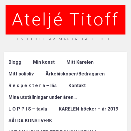
Ateljé Titoff
EN BLOGG AV MARJATTA TITOFF.
Blogg
Min konst
Mitt Karelen
Mitt polisliv
Ärkebiskopen/Bedragaren
R e s p e k t e r a – läs
Kontakt
Mina utställningar under åren…
L O P P I S – tavla
KARELEN-böcker – år 2019
SÅLDA KONSTVERK