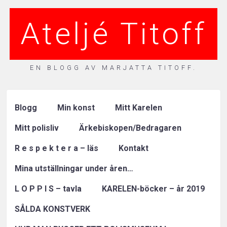
Ateljé Titoff
EN BLOGG AV MARJATTA TITOFF.
Blogg
Min konst
Mitt Karelen
Mitt polisliv
Ärkebiskopen/Bedragaren
R e s p e k t e r a – läs
Kontakt
Mina utställningar under åren…
L O P P I S – tavla
KARELEN-böcker – år 2019
SÅLDA KONSTVERK