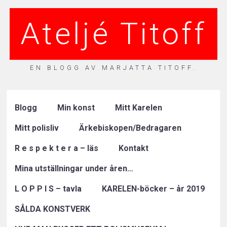
Ateljé Titoff
EN BLOGG AV MARJATTA TITOFF.
Blogg
Min konst
Mitt Karelen
Mitt polisliv
Ärkebiskopen/Bedragaren
R e s p e k t e r a – läs
Kontakt
Mina utställningar under åren…
L O P P I S – tavla
KARELEN-böcker – år 2019
SÅLDA KONSTVERK