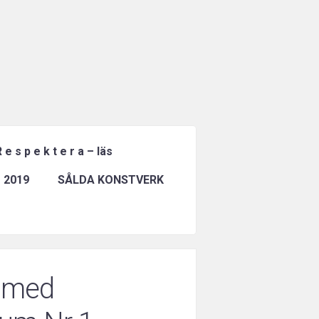
 e s p e k t e r a – läs
 2019
SÅLDA KONSTVERK
g med