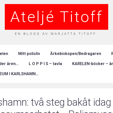
Ateljé Titoff
EN BLOGG AV MARJATTA TITOFF.
relen
Mitt polisliv
Ärkebiskopen/Bedragaren
R
nder åren…
L O P P I S – tavla
KARELEN-böcker – år
EUM I KARLSHAMN…
shamn: två steg bakåt ida