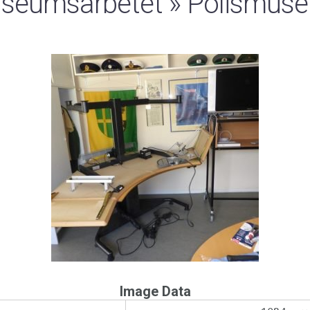
useumsarbetet
» Polismuse
Image Data