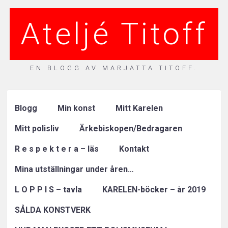
Ateljé Titoff
EN BLOGG AV MARJATTA TITOFF.
Blogg
Min konst
Mitt Karelen
Mitt polisliv
Ärkebiskopen/Bedragaren
R e s p e k t e r a – läs
Kontakt
Mina utställningar under åren…
L O P P I S – tavla
KARELEN-böcker – år 2019
SÅLDA KONSTVERK