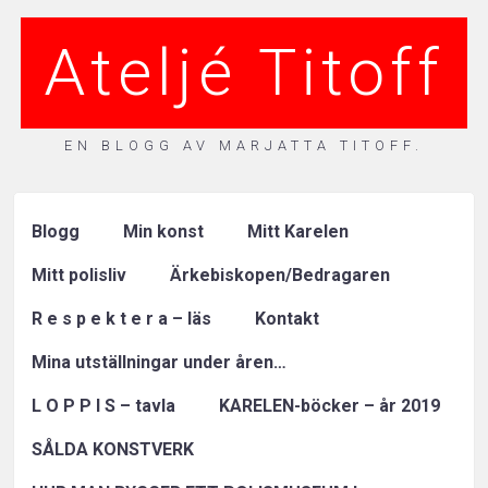
Ateljé Titoff
EN BLOGG AV MARJATTA TITOFF.
Blogg
Min konst
Mitt Karelen
Mitt polisliv
Ärkebiskopen/Bedragaren
R e s p e k t e r a – läs
Kontakt
Mina utställningar under åren…
L O P P I S – tavla
KARELEN-böcker – år 2019
SÅLDA KONSTVERK