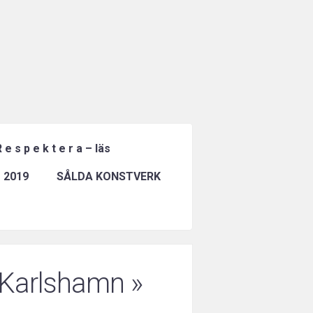
 e s p e k t e r a – läs
 2019
SÅLDA KONSTVERK
i Karlshamn
»