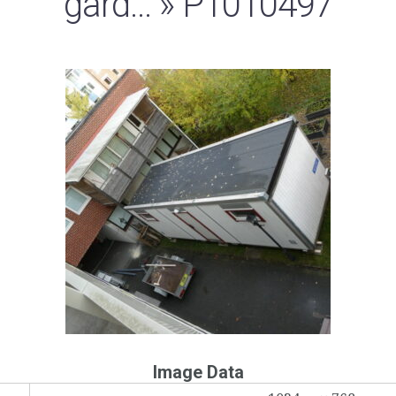
gård…
» P1010497
Image Data