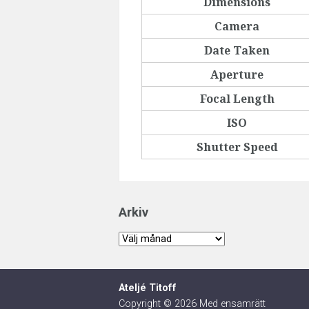
Dimensions
Camera
Date Taken
Aperture
Focal Length
ISO
Shutter Speed
Arkiv
Arkiv
Ateljé Titoff
Copyright © 2026 Med ensamrätt