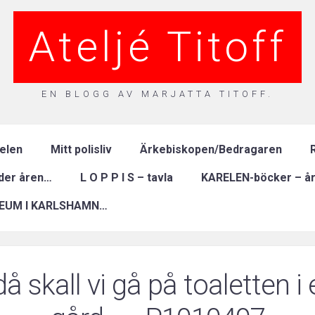
Ateljé Titoff
EN BLOGG AV MARJATTA TITOFF.
relen
Mitt polisliv
Ärkebiskopen/Bedragaren
R
nder åren…
L O P P I S – tavla
KARELEN-böcker – år
EUM I KARLSHAMN…
 skall vi gå på toaletten i 