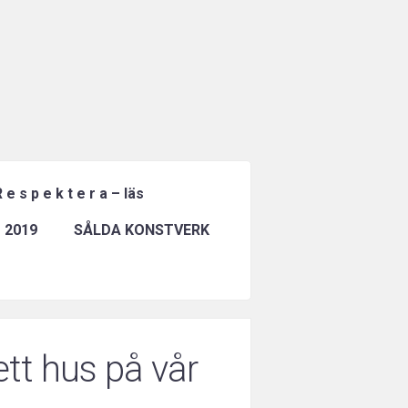
 e s p e k t e r a – läs
 2019
SÅLDA KONSTVERK
ett hus på vår