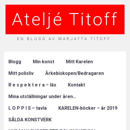
Ateljé Titoff
EN BLOGG AV MARJATTA TITOFF.
Blogg
Min konst
Mitt Karelen
Mitt polisliv
Ärkebiskopen/Bedragaren
R e s p e k t e r a – läs
Kontakt
Mina utställningar under åren…
L O P P I S – tavla
KARELEN-böcker – år 2019
SÅLDA KONSTVERK