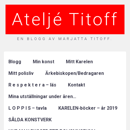
Ateljé Titoff
EN BLOGG AV MARJATTA TITOFF.
Blogg
Min konst
Mitt Karelen
Mitt polisliv
Ärkebiskopen/Bedragaren
R e s p e k t e r a – läs
Kontakt
Mina utställningar under åren…
L O P P I S – tavla
KARELEN-böcker – år 2019
SÅLDA KONSTVERK