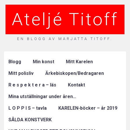
Ateljé Titoff
EN BLOGG AV MARJATTA TITOFF.
Blogg
Min konst
Mitt Karelen
Mitt polisliv
Ärkebiskopen/Bedragaren
R e s p e k t e r a – läs
Kontakt
Mina utställningar under åren…
L O P P I S – tavla
KARELEN-böcker – år 2019
SÅLDA KONSTVERK