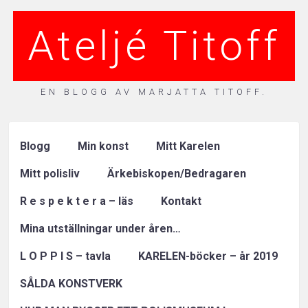
Ateljé Titoff
EN BLOGG AV MARJATTA TITOFF.
Blogg
Min konst
Mitt Karelen
Mitt polisliv
Ärkebiskopen/Bedragaren
R e s p e k t e r a – läs
Kontakt
Mina utställningar under åren…
L O P P I S – tavla
KARELEN-böcker – år 2019
SÅLDA KONSTVERK