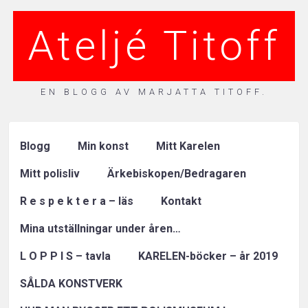
Ateljé Titoff
EN BLOGG AV MARJATTA TITOFF.
Blogg
Min konst
Mitt Karelen
Mitt polisliv
Ärkebiskopen/Bedragaren
R e s p e k t e r a – läs
Kontakt
Mina utställningar under åren…
L O P P I S – tavla
KARELEN-böcker – år 2019
SÅLDA KONSTVERK