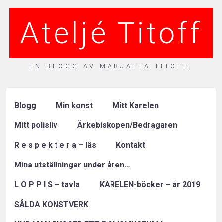
Ateljé Titoff
EN BLOGG AV MARJATTA TITOFF.
Blogg
Min konst
Mitt Karelen
Mitt polisliv
Ärkebiskopen/Bedragaren
R e s p e k t e r a – läs
Kontakt
Mina utställningar under åren…
L O P P I S – tavla
KARELEN-böcker – år 2019
SÅLDA KONSTVERK