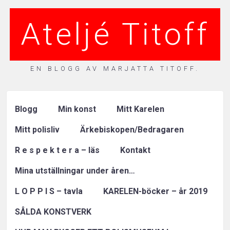
Ateljé Titoff
EN BLOGG AV MARJATTA TITOFF.
Blogg
Min konst
Mitt Karelen
Mitt polisliv
Ärkebiskopen/Bedragaren
R e s p e k t e r a – läs
Kontakt
Mina utställningar under åren…
L O P P I S – tavla
KARELEN-böcker – år 2019
SÅLDA KONSTVERK