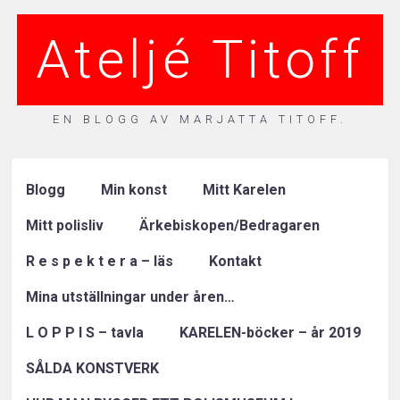
Ateljé Titoff
EN BLOGG AV MARJATTA TITOFF.
Blogg
Min konst
Mitt Karelen
Mitt polisliv
Ärkebiskopen/Bedragaren
R e s p e k t e r a – läs
Kontakt
Mina utställningar under åren…
L O P P I S – tavla
KARELEN-böcker – år 2019
SÅLDA KONSTVERK