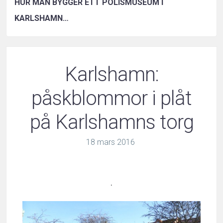
HUR MAN BYGGER ETT POLISMUSEUM I
KARLSHAMN…
Karlshamn:
påskblommor i plåt
på Karlshamns torg
18
mars
2016
.