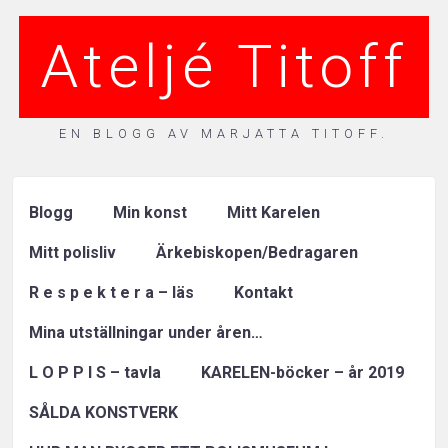
Ateljé Titoff
EN BLOGG AV MARJATTA TITOFF.
Blogg
Min konst
Mitt Karelen
Mitt polisliv
Ärkebiskopen/Bedragaren
R e s p e k t e r a – läs
Kontakt
Mina utställningar under åren…
L O P P I S – tavla
KARELEN-böcker – år 2019
SÅLDA KONSTVERK