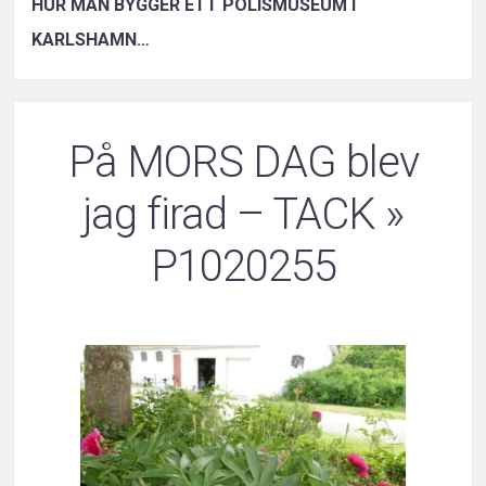
HUR MAN BYGGER ETT POLISMUSEUM I
KARLSHAMN…
På MORS DAG blev
jag firad – TACK
»
P1020255