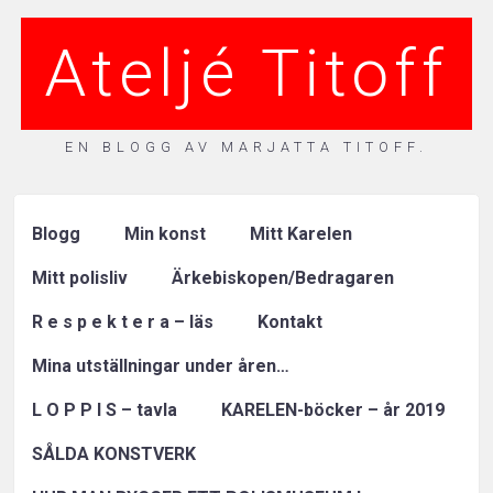
Ateljé Titoff
EN BLOGG AV MARJATTA TITOFF.
Blogg
Min konst
Mitt Karelen
Mitt polisliv
Ärkebiskopen/Bedragaren
R e s p e k t e r a – läs
Kontakt
Mina utställningar under åren…
L O P P I S – tavla
KARELEN-böcker – år 2019
SÅLDA KONSTVERK