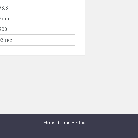
/3.3
.3mm
200
02 sec
Hemsida från Bentrix