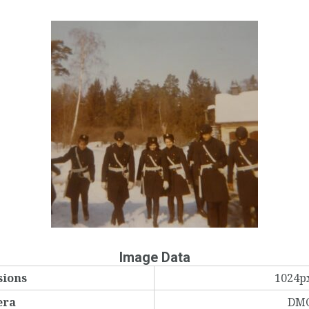
Image Data
sions
1024p
era
DMC