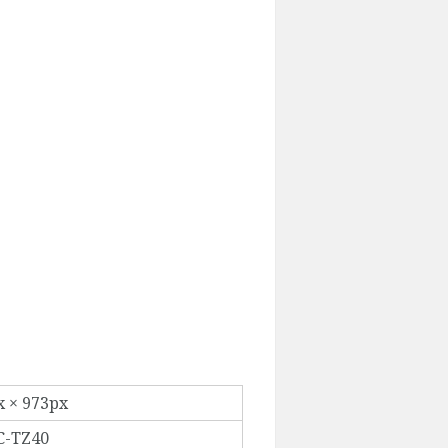
x × 973px
-TZ40