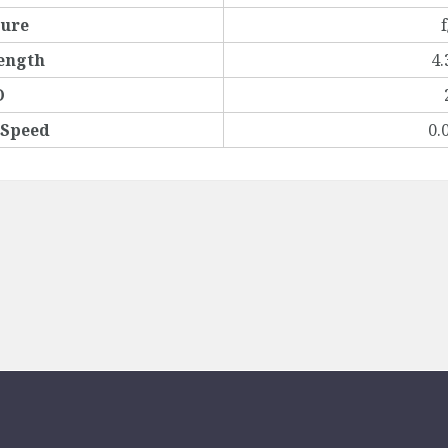
ture
f
ength
4
O
 Speed
0.