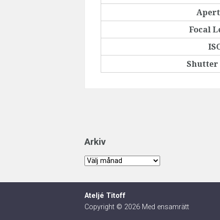
Aper
Focal L
IS
Shutter
Arkiv
Arkiv
Ateljé Titoff
Copyright © 2026 Med ensamrätt