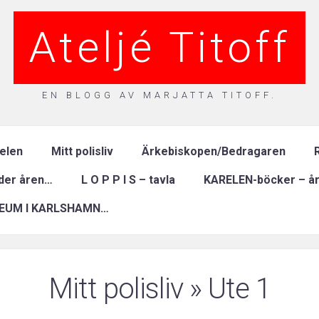
Ateljé Titoff
EN BLOGG AV MARJATTA TITOFF.
relen
Mitt polisliv
Ärkebiskopen/Bedragaren
R
nder åren…
L O P P I S – tavla
KARELEN-böcker – år
EUM I KARLSHAMN…
Mitt polisliv
» Ute 1