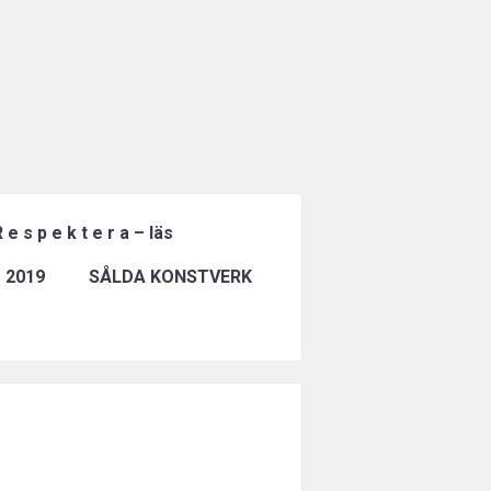
 e s p e k t e r a – läs
 2019
SÅLDA KONSTVERK