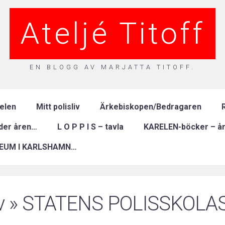
Ateljé Titoff
EN BLOGG AV MARJATTA TITOFF.
relen
Mitt polisliv
Ärkebiskopen/Bedragaren
R
nder åren…
L O P P I S – tavla
KARELEN-böcker – år
EUM I KARLSHAMN…
v
» STATENS POLISSKOLA