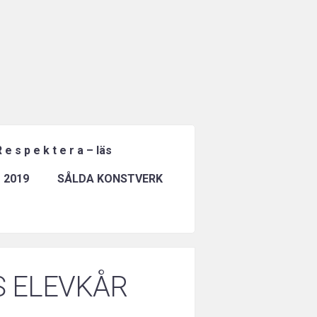
 e s p e k t e r a – läs
 2019
SÅLDA KONSTVERK
S ELEVKÅR