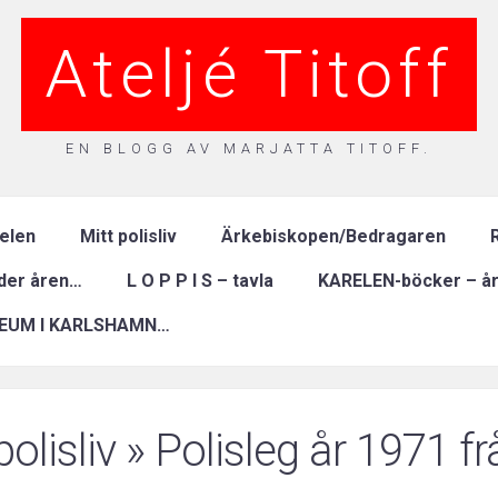
Ateljé Titoff
EN BLOGG AV MARJATTA TITOFF.
relen
Mitt polisliv
Ärkebiskopen/Bedragaren
R
nder åren…
L O P P I S – tavla
KARELEN-böcker – år
EUM I KARLSHAMN…
polisliv
» Polisleg år 1971 fr