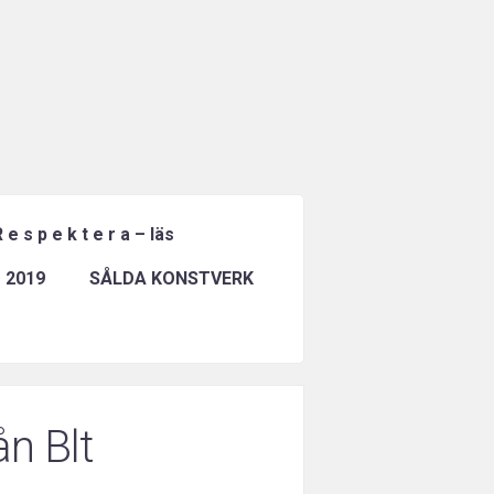
 e s p e k t e r a – läs
 2019
SÅLDA KONSTVERK
ån Blt