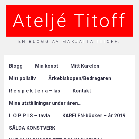
Ateljé Titoff
EN BLOGG AV MARJATTA TITOFF.
Blogg
Min konst
Mitt Karelen
Mitt polisliv
Ärkebiskopen/Bedragaren
R e s p e k t e r a – läs
Kontakt
Mina utställningar under åren…
L O P P I S – tavla
KARELEN-böcker – år 2019
SÅLDA KONSTVERK