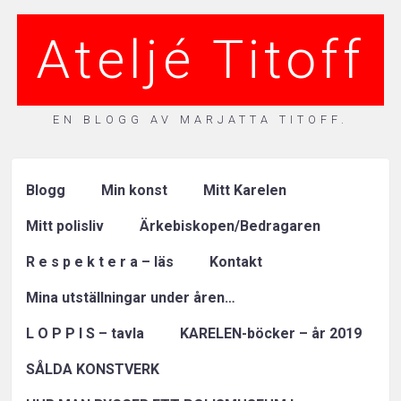
Ateljé Titoff
EN BLOGG AV MARJATTA TITOFF.
Blogg
Min konst
Mitt Karelen
Mitt polisliv
Ärkebiskopen/Bedragaren
R e s p e k t e r a – läs
Kontakt
Mina utställningar under åren…
L O P P I S – tavla
KARELEN-böcker – år 2019
SÅLDA KONSTVERK