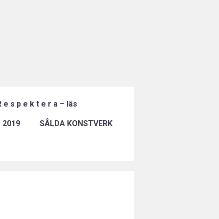
 e s p e k t e r a – läs
 2019
SÅLDA KONSTVERK