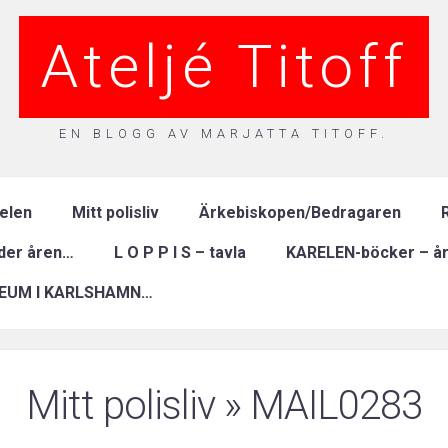
Ateljé Titoff
EN BLOGG AV MARJATTA TITOFF.
relen
Mitt polisliv
Ärkebiskopen/Bedragaren
R
nder åren…
L O P P I S – tavla
KARELEN-böcker – år
EUM I KARLSHAMN…
Mitt polisliv
» MAIL0283