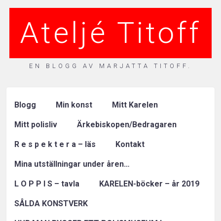
Ateljé Titoff
EN BLOGG AV MARJATTA TITOFF.
Blogg
Min konst
Mitt Karelen
Mitt polisliv
Ärkebiskopen/Bedragaren
R e s p e k t e r a – läs
Kontakt
Mina utställningar under åren…
L O P P I S – tavla
KARELEN-böcker – år 2019
SÅLDA KONSTVERK