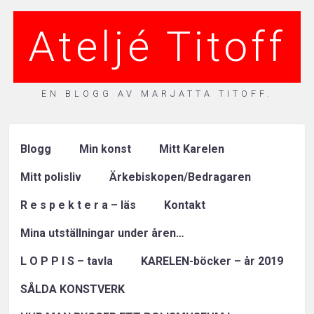
Ateljé Titoff
EN BLOGG AV MARJATTA TITOFF.
Blogg
Min konst
Mitt Karelen
Mitt polisliv
Ärkebiskopen/Bedragaren
R e s p e k t e r a – läs
Kontakt
Mina utställningar under åren…
L O P P I S – tavla
KARELEN-böcker – år 2019
SÅLDA KONSTVERK