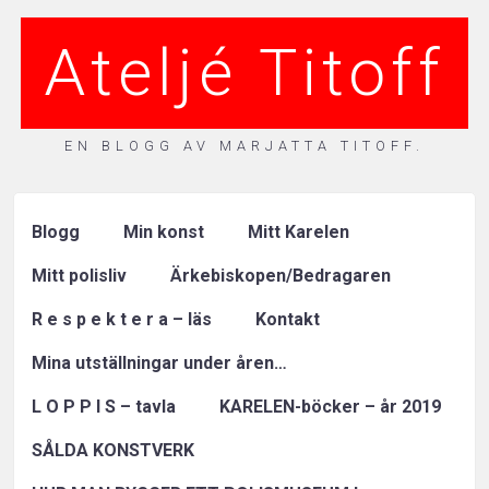
Ateljé Titoff
EN BLOGG AV MARJATTA TITOFF.
Blogg
Min konst
Mitt Karelen
Mitt polisliv
Ärkebiskopen/Bedragaren
R e s p e k t e r a – läs
Kontakt
Mina utställningar under åren…
L O P P I S – tavla
KARELEN-böcker – år 2019
SÅLDA KONSTVERK