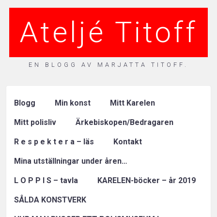
Ateljé Titoff
EN BLOGG AV MARJATTA TITOFF.
Blogg
Min konst
Mitt Karelen
Mitt polisliv
Ärkebiskopen/Bedragaren
R e s p e k t e r a – läs
Kontakt
Mina utställningar under åren…
L O P P I S – tavla
KARELEN-böcker – år 2019
SÅLDA KONSTVERK