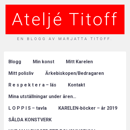
Ateljé Titoff
EN BLOGG AV MARJATTA TITOFF.
Blogg
Min konst
Mitt Karelen
Mitt polisliv
Ärkebiskopen/Bedragaren
R e s p e k t e r a – läs
Kontakt
Mina utställningar under åren…
L O P P I S – tavla
KARELEN-böcker – år 2019
SÅLDA KONSTVERK