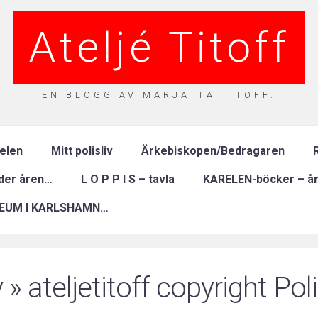
Ateljé Titoff
EN BLOGG AV MARJATTA TITOFF.
relen
Mitt polisliv
Ärkebiskopen/Bedragaren
R
nder åren…
L O P P I S – tavla
KARELEN-böcker – år
EUM I KARLSHAMN…
v
» ateljetitoff copyright Pol