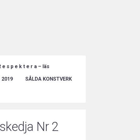
 e s p e k t e r a – läs
 2019
SÅLDA KONSTVERK
iskedja Nr 2