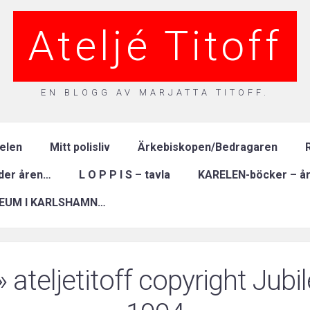
Ateljé Titoff
EN BLOGG AV MARJATTA TITOFF.
relen
Mitt polisliv
Ärkebiskopen/Bedragaren
R
nder åren…
L O P P I S – tavla
KARELEN-böcker – år
EUM I KARLSHAMN…
 ateljetitoff copyright Jubi