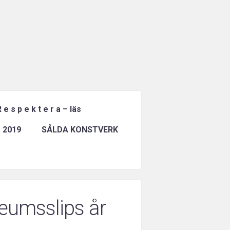
 e s p e k t e r a – läs
 2019
SÅLDA KONSTVERK
leumsslips år