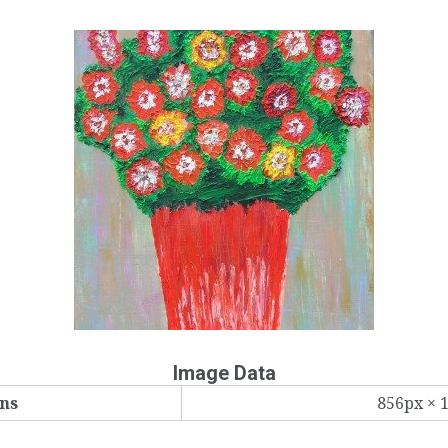
Image Data
ns
856px × 