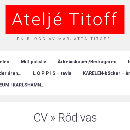
Ateljé Titoff
EN BLOGG AV MARJATTA TITOFF.
relen
Mitt polisliv
Ärkebiskopen/Bedragaren
R
nder åren…
L O P P I S – tavla
KARELEN-böcker – år
EUM I KARLSHAMN…
CV
» Röd vas