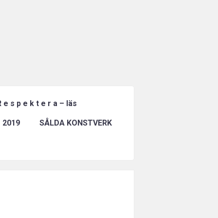
 e s p e k t e r a – läs
 2019
SÅLDA KONSTVERK